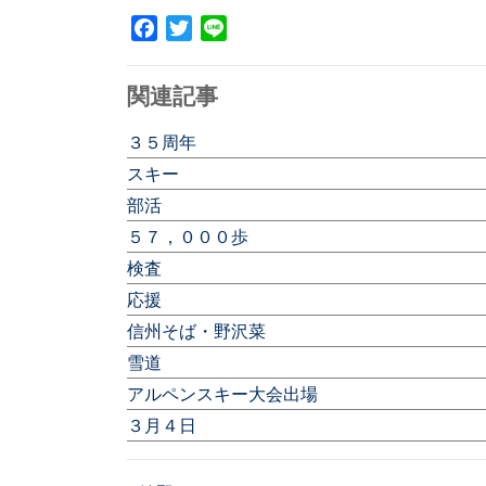
Facebook
Twitter
Line
関連記事
３５周年
スキー
部活
５７，０００歩
検査
応援
信州そば・野沢菜
雪道
アルペンスキー大会出場
３月４日