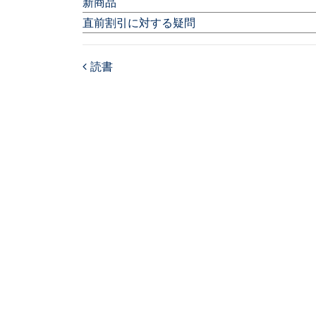
新商品
直前割引に対する疑問
読書
Post navigation