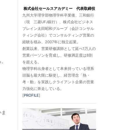
株式会社セールスアカデミー 代表取締役
九州大学理学部物理学科卒業後、三和銀行
（現 三菱UFJ銀行）、株式会社ビジネス
ブレイン太田昭和グループ（会計コンサル
ティング会社）でコンサルティング営業の
経験を積み、2007年に独立起業。
創業以来、営業研修講師として延べ1万人の
営業パーソンを育成し、研修満足度は8割
る。
を超える。
物理学科出身者として本来持っている理系
頭脳も最大限に駆使し、経営理念「熱・
考・動」を実践しクライアント企業の営業
力強化に奔走している。
[
PROFILE
]
いま