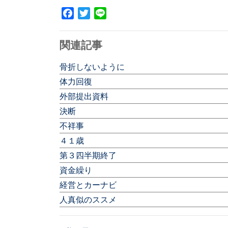
Facebook
Twitter
Line
関連記事
骨折しないように
体力回復
外部提出資料
決断
不祥事
４１歳
第３四半期終了
資金繰り
経営とカーナビ
人真似のススメ