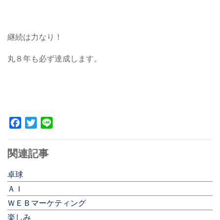
継続は力なり！
丸８年も必ず達成します。
Facebook
Twitter
Line
関連記事
卓球
ＡＩ
ＷＥＢマーケティング
楽しみ