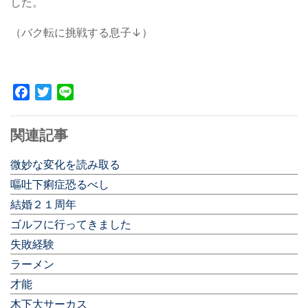
した。
（バク転に挑戦する息子↓）
Facebook
Twitter
Line
関連記事
微妙な変化を読み取る
嘔吐下痢症恐るべし
結婚２１周年
ゴルフに行ってきました
失敗経験
ラーメン
才能
木下大サーカス