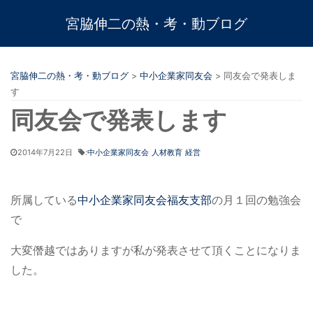
宮脇伸二の熱・考・動ブログ
宮脇伸二の熱・考・動ブログ
>
中小企業家同友会
>
同友会で発表しま
す
同友会で発表します
2014年7月22日
:
中小企業家同友会
人材教育
経営
所属している
中小企業家同友会福友支部
の月１回の勉強会
で
大変僭越ではありますが私が発表させて頂くことになりま
した。