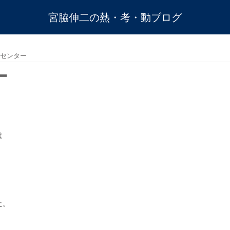
宮脇伸二の熱・考・動ブログ
センター
ー
は
た。