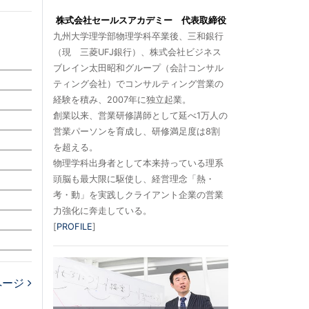
株式会社セールスアカデミー 代表取締役
九州大学理学部物理学科卒業後、三和銀行
（現 三菱UFJ銀行）、株式会社ビジネス
ブレイン太田昭和グループ（会計コンサル
ティング会社）でコンサルティング営業の
経験を積み、2007年に独立起業。
創業以来、営業研修講師として延べ1万人の
営業パーソンを育成し、研修満足度は8割
を超える。
物理学科出身者として本来持っている理系
頭脳も最大限に駆使し、経営理念「熱・
考・動」を実践しクライアント企業の営業
力強化に奔走している。
[
PROFILE
]
ページ