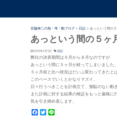
宮脇伸二の熱・考・動ブログ
>
日記
>
あっという間の５
あっという間の５ヶ
2010年2月1日
:
日記
弊社の決算期間は９月から８月なのですが
あっという間に５ヶ月が経ってしまいました
５ヶ月前と比べ状況はだいぶ変わってきたと
このペースでいくとかなりマズイ。
日々行うべきことを計画立て、無駄のない動
また計画に対する結果の検証をもっと厳格に
気を引き締め直します。
Facebook
Twitter
Line