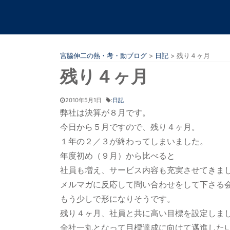
宮脇伸二の熱・考・動ブログ
>
日記
>
残り４ヶ月
残り４ヶ月
2010年5月1日
:
日記
弊社は決算が８月です。
今日から５月ですので、残り４ヶ月。
１年の２／３が終わってしまいました。
年度初め（９月）から比べると
社員も増え、サービス内容も充実させてきま
メルマガに反応して問い合わせをして下さる
もう少しで形になりそうです。
残り４ヶ月、社員と共に高い目標を設定しま
全社一丸となって目標達成に向けて邁進した