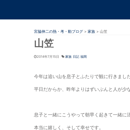
宮脇伸二の熱・考・動ブログ
>
家族
>
山笠
山笠
2014年7月15日
:
家族
日記
福岡
今年は追い山を息子とふたりで観に行きまし
平日だからか、昨年よりはずいぶんと人が少
息子と一緒にこうやって朝早く起きて一緒に
本当に嬉しく、そして幸せです。